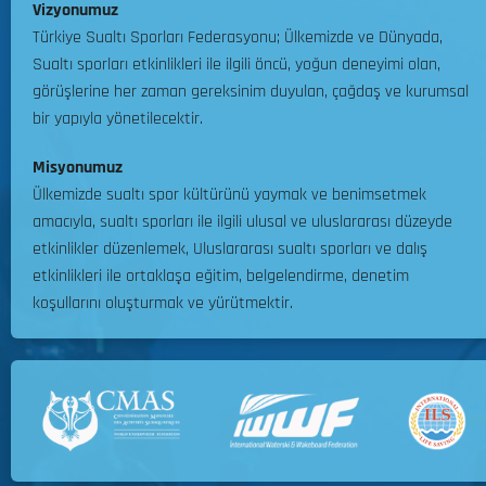
n
r
Vizyonumuz
ı
m
u
k
D
Türkiye Sualtı Sporları Federasyonu; Ülkemizde ve Dünyada,
e
y
i
ü
Sualtı sporları etkinlikleri ile ilgili öncü, yoğun deneyimi olan,
l
u
y
z
görüşlerine her zaman gereksinim duyulan, çağdaş ve kurumsal
e
z
e
e
bir yapıyla yönetilecektir.
r
!
Ş
n
i
a
l
Misyonumuz
Y
m
31.07.2026
e
Ülkemizde sualtı spor kültürünü yaymak ve benimsetmek
a
p
n
0
r
amacıyla, sualtı sporları ile ilgili ulusal ve uluslararası düzeyde
i
e
ı
etkinlikler düzenlemek, Uluslararası sualtı sporları ve dalış
y
c
ş
etkinlikleri ile ortaklaşa eğitim, belgelendirme, denetim
o
e
m
n
koşullarını oluşturmak ve yürütmektir.
k
a
a
t
R
s
i
e
ı
r
g
M
l
i
05.08.2026
a
l
m
l
0