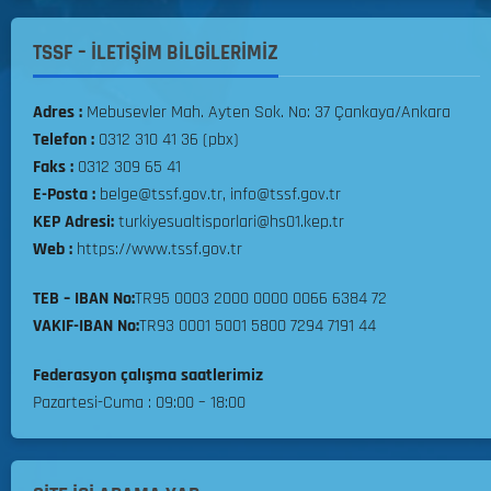
a
i
n
T
TSSF – İLETİŞİM BİLGİLERİMİZ
ı
a
k
Adres :
Mebusevler Mah. Ayten Sok. No: 37 Çankaya/Ankara
06.08.2026
ı
Telefon :
0312 310 41 36 (pbx)
m
0
S
Faks :
0312 309 65 41
e
E-Posta :
belge@tssf.gov.tr, info@tssf.gov.tr
ç
KEP Adresi:
turkiyesualtisporlari@hs01.kep.tr
m
Web :
https://www.tssf.gov.tr
e
l
TEB – IBAN No:
TR95 0003 2000 0000 0066 6384 72
e
VAKIF-IBAN No:
TR93 0001 5001 5800 7294 7191 44
r
i
Federasyon çalışma saatlerimiz
Y
Pazartesi-Cuma : 09:00 – 18:00
a
r
ı