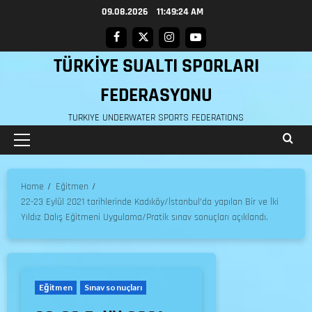
09.08.2026
11:49:25 AM
TÜRKİYE SUALTI SPORLARI
FEDERASYONU
TURKIYE UNDERWATER SPORTS FEDERATIONS
Home
Eğitmen
22-23 Eylül 2021 tarihlerinde Kadıköy/İstanbul’da yapılan Bir ve İki
Yıldız Dalış Eğitmeni Uygulama/Pratik sınav sonuçları açıklandı.
Eğitmen
Sınav sonuçları