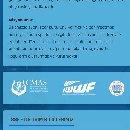
e
ı
y
bir yapıyla yönetilecektir.
c
ş
o
e
m
n
Misyonumuz
k
a
a
Ülkemizde sualtı spor kültürünü yaymak ve benimsetmek
t
R
s
i
amacıyla, sualtı sporları ile ilgili ulusal ve uluslararası düzeyde
e
ı
r
etkinlikler düzenlemek, Uluslararası sualtı sporları ve dalış
g
M
etkinlikleri ile ortaklaşa eğitim, belgelendirme, denetim
l
i
05.08.2026
koşullarını oluşturmak ve yürütmektir.
a
l
m
l
0
a
i
n
T
ı
a
k
06.08.2026
ı
m
0
S
e
TSSF – İLETİŞİM BİLGİLERİMİZ
ç