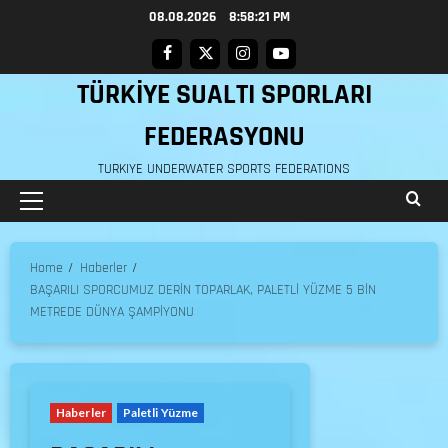
08.08.2026
8:58:22 PM
TÜRKİYE SUALTI SPORLARI
FEDERASYONU
TURKIYE UNDERWATER SPORTS FEDERATIONS
Home
Haberler
BAŞARILI SPORCUMUZ DERİN TOPARLAK, PALETLİ YÜZME 5 BİN
METREDE DÜNYA ŞAMPİYONU
Haberler
Paletli Yüzme