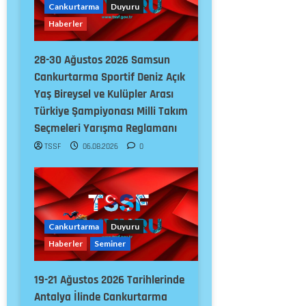
Cankurtarma
Duyuru
Haberler
28-30 Ağustos 2026 Samsun
Cankurtarma Sportif Deniz Açık
Yaş Bireysel ve Kulüpler Arası
Türkiye Şampiyonası Milli Takım
Seçmeleri Yarışma Reglamanı
TSSF
06.08.2026
0
Cankurtarma
Duyuru
Haberler
2
8
Cankurtarma
Duyuru
2
-
Haberler
Seminer
3
Cankurtarma
0
Duyuru
19-21 Ağustos 2026 Tarihlerinde
Haberler
A
Seminer
Antalya İlinde Cankurtarma
ğ
1