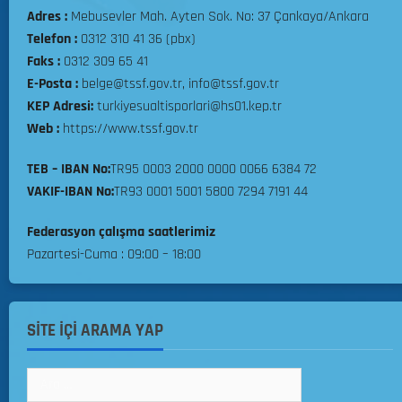
m
Adres :
Mebusevler Mah. Ayten Sok. No: 37 Çankaya/Ankara
e
Telefon :
0312 310 41 36 (pbx)
l
Faks :
0312 309 65 41
e
E-Posta :
belge@tssf.gov.tr, info@tssf.gov.tr
r
KEP Adresi:
turkiyesualtisporlari@hs01.kep.tr
i
Web :
https://www.tssf.gov.tr
Y
a
TEB – IBAN No:
TR95 0003 2000 0000 0066 6384 72
r
ı
VAKIF-IBAN No:
TR93 0001 5001 5800 7294 7191 44
ş
Federasyon çalışma saatlerimiz
m
a
Pazartesi-Cuma : 09:00 – 18:00
R
e
g
SİTE İÇİ ARAMA YAP
l
a
m
a