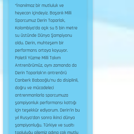
“İnanılmaz bir mutluluk ve
heyecan içindeyiz. Başarılı Milli
Sporcumuz Derin Toparlak,
Kolombiya’da açık su 5 bin metre
su üstünde Dünya Şampiyonu
oldu. Derin, muhteşem bir
performans ortaya koyuyor.
Paletli Yüzme Milli Takım
Antrenörümüz, aynı zamanda da
Derin Toparlak’ın antrenörü
Canberk Babaoğlu’nu da disiplinli,
doğru ve mücadeleci
antrenmanlarla sporcumuza
şampiyonluk performansı kattığı
için teşekkür ediyorum. Derin’in bu
yıl Rusya’dan sonra ikinci dünya
şampiyonluğu. Türkiye ve sualtı
topluluğu ailemiz adına çok mutlu