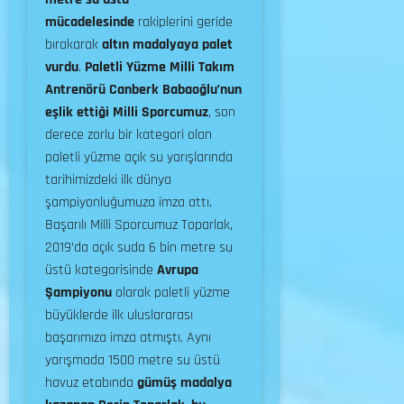
mücadelesinde
rakiplerini geride
bırakarak
altın madalyaya palet
vurdu
.
Paletli Yüzme Milli Takım
Antrenörü Canberk Babaoğlu’nun
eşlik ettiği Milli Sporcumuz
, son
derece zorlu bir kategori olan
paletli yüzme açık su yarışlarında
tarihimizdeki ilk dünya
şampiyonluğumuza imza attı.
Başarılı Milli Sporcumuz Toparlak,
2019’da açık suda 6 bin metre su
üstü kategorisinde
Avrupa
Şampiyonu
olarak paletli yüzme
büyüklerde ilk uluslararası
başarımıza imza atmıştı. Aynı
yarışmada 1500 metre su üstü
havuz etabında
gümüş madalya