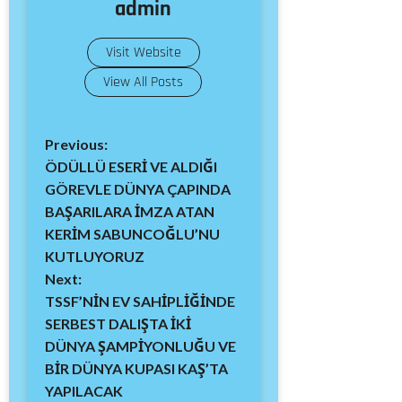
admin
Visit Website
View All Posts
Previous:
ÖDÜLLÜ ESERİ VE ALDIĞI
GÖREVLE DÜNYA ÇAPINDA
BAŞARILARA İMZA ATAN
KERİM SABUNCOĞLU’NU
KUTLUYORUZ
Next:
TSSF’NİN EV SAHİPLİĞİNDE
SERBEST DALIŞTA İKİ
DÜNYA ŞAMPİYONLUĞU VE
BİR DÜNYA KUPASI KAŞ’TA
YAPILACAK