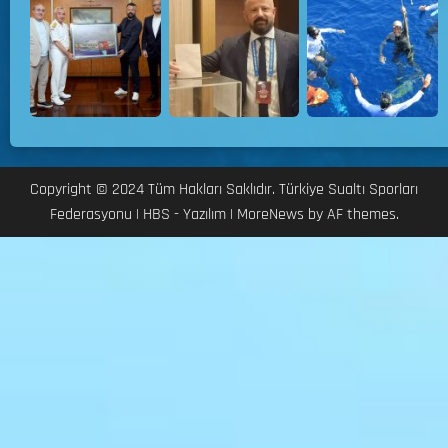
Copyright © 2024 Tüm Hakları Saklıdır. Türkiye Sualtı Sporları
Federasyonu | HBS - Yazılım
|
MoreNews
by AF themes.