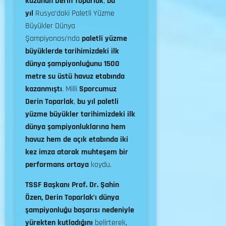
kazanan Derin Toparlak
,
bu
yıl
Rusya’daki Paletli Yüzme
Büyükler Dünya
Şampiyonası’nda
paletli yüzme
büyüklerde tarihimizdeki ilk
dünya şampiyonluğunu 1500
metre su üstü havuz etabında
kazanmıştı
. Milli
Sporcumuz
Derin Toparlak
,
bu yıl paletli
yüzme büyükler tarihimizdeki ilk
dünya şampiyonluklarına hem
havuz hem de açık etabında iki
kez imza atarak muhteşem bir
performans ortaya
koydu.
TSSF Başkanı Prof. Dr. Şahin
Özen, Derin Toparlak’ı dünya
şampiyonluğu başarısı nedeniyle
yürekten kutladığını
belirterek,