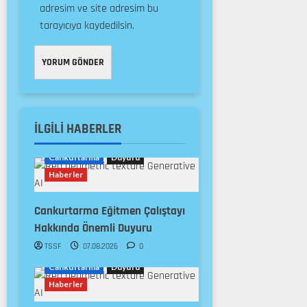
adresim ve site adresim bu
tarayıcıya kaydedilsin.
İLGILI HABERLER
Cankurtarma
Duyuru
Haberler
Cankurtarma Eğitmen Çalıştayı
Hakkında Önemli Duyuru
TSSF
07.08.2026
0
Cankurtarma
Duyuru
Haberler