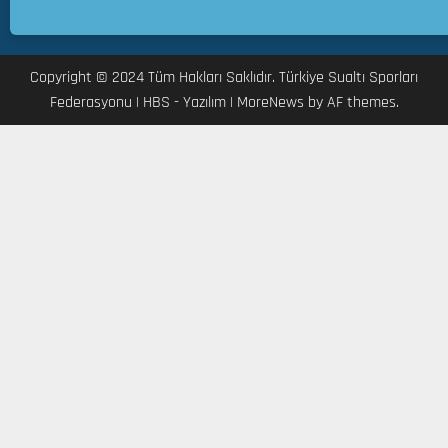
n
ı
Copyright © 2024 Tüm Hakları Saklıdır. Türkiye Sualtı Sporları
06.08.2026
Federasyonu | HBS - Yazılım
|
MoreNews
by AF themes.
0