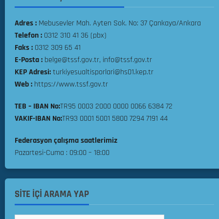
e
y
c
o
e
Adres :
Mebusevler Mah. Ayten Sok. No: 37 Çankaya/Ankara
n
k
Telefon :
0312 310 41 36 (pbx)
a
t
Faks :
0312 309 65 41
s
i
E-Posta :
belge@tssf.gov.tr, info@tssf.gov.tr
ı
r
KEP Adresi:
turkiyesualtisporlari@hs01.kep.tr
M
Web :
https://www.tssf.gov.tr
i
05.08.2026
l
TEB – IBAN No:
TR95 0003 2000 0000 0066 6384 72
l
0
VAKIF-IBAN No:
TR93 0001 5001 5800 7294 7191 44
i
T
Federasyon çalışma saatlerimiz
a
Pazartesi-Cuma : 09:00 – 18:00
k
ı
m
S
SİTE İÇİ ARAMA YAP
e
ç