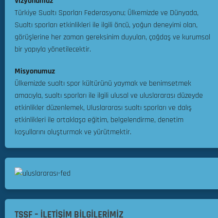
Vizyonumuz
u
l
r
p
e
Türkiye Sualtı Sporları Federasyonu; Ülkemizde ve Dünyada,
i
a
r
Sualtı sporları etkinlikleri ile ilgili öncü, yoğun deneyimi olan,
Ç
Ş
A
görüşlerine her zaman gereksinim duyulan, çağdaş ve kurumsal
a
a
r
bir yapıyla yönetilecektir.
l
m
a
ı
p
s
Misyonumuz
ş
i
ı
Ülkemizde sualtı spor kültürünü yaymak ve benimsetmek
t
y
T
a
amacıyla, sualtı sporları ile ilgili ulusal ve uluslararası düzeyde
o
ü
y
etkinlikler düzenlemek, Uluslararası sualtı sporları ve dalış
n
r
ı
etkinlikleri ile ortaklaşa eğitim, belgelendirme, denetim
u
k
D
koşullarını oluşturmak ve yürütmektir.
y
i
ü
u
y
z
z
e
e
!
Ş
n
a
l
m
31.07.2026
e
p
n
0
i
TSSF – İLETİŞİM BİLGİLERİMİZ