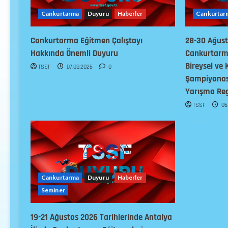
Cankurtarma
Duyuru
Haberler
Cankurtar
Cankurtarma Eğitmen Çalıştayı
28-30 Ağus
Hakkında Önemli Duyuru
Cankurtarma
Bireysel ve 
TSSF
07.08.2026
0
Şampiyonası
Yarışma Re
TSSF
06
Cankurtarma
Duyuru
Haberler
Seminer
19-21 Ağustos 2026 Tarihlerinde Antalya