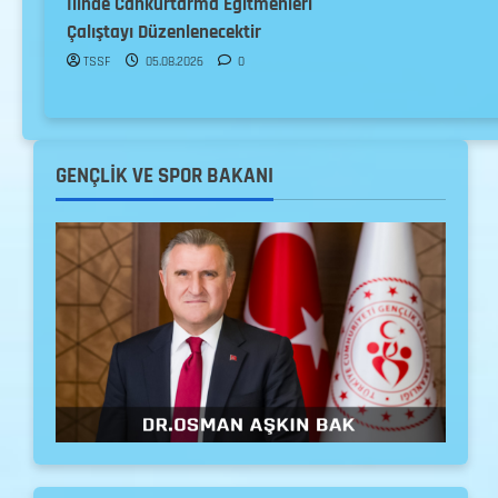
İlinde Cankurtarma Eğitmenleri
Çalıştayı Düzenlenecektir
TSSF
05.08.2026
0
GENÇLIK VE SPOR BAKANI
Cankurtarma
Duyuru
Haberler
28-30 Ağustos 2026 Samsun
Cankurtarma Sportif Deniz Açık
Yaş Bireysel ve Kulüpler Arası
Türkiye Şampiyonası Milli Takım
2
Seçmeleri Yarışma Reglamanı
Cankurtarma
Duyuru
Haberler
06.08.2026
0
Seminer