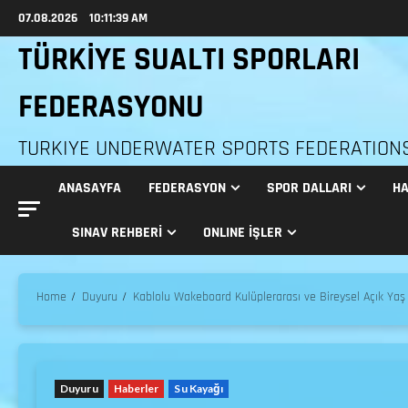
07.08.2026
10:11:40 AM
TÜRKİYE SUALTI SPORLARI
FEDERASYONU
TURKIYE UNDERWATER SPORTS FEDERATION
ANASAYFA
FEDERASYON
SPOR DALLARI
HA
SINAV REHBERI
ONLINE İŞLER
Home
Duyuru
Kablolu Wakeboard Kulüplerarası ve Bireysel Açık Yaş
Duyuru
Haberler
Su Kayağı