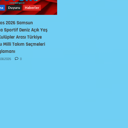
ma
Duyuru
Haberler
tos 2026 Samsun
 Sportif Deniz Açık Yaş
Kulüpler Arası Türkiye
 Milli Takım Seçmeleri
glamanı
.08.2026
0