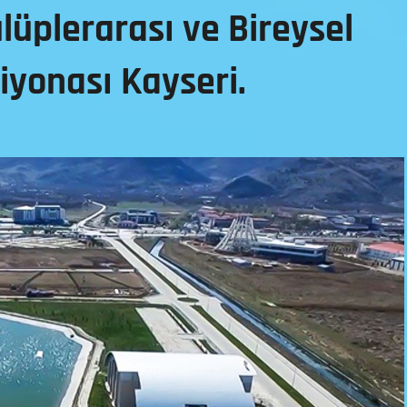
üplerarası ve Bireysel
iyonası Kayseri.