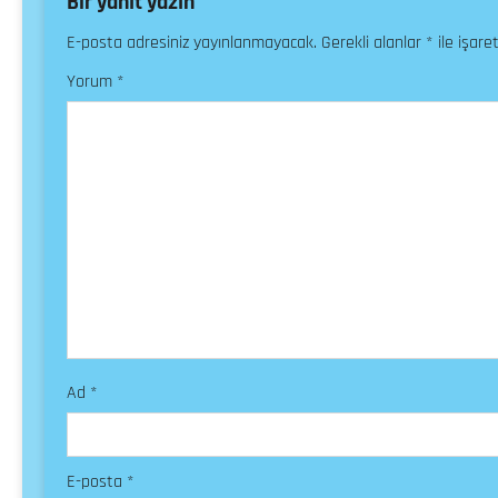
Bir yanıt yazın
E-posta adresiniz yayınlanmayacak.
Gerekli alanlar
*
ile işare
Yorum
*
Ad
*
E-posta
*