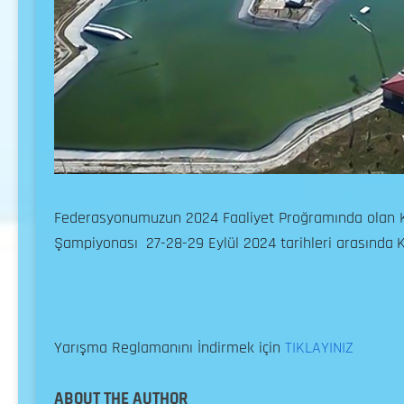
Federasyonumuzun 2024 Faaliyet Proğramında olan Ka
Şampiyonası
27-28-29 Eylül 2024 tarihleri arasında
K
Yarışma Reglamanını İndirmek için
TIKLAYINIZ
ABOUT THE AUTHOR