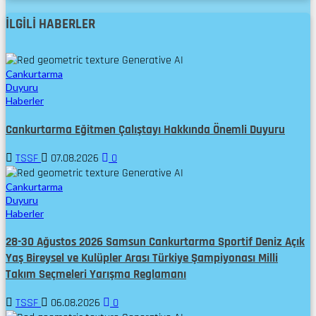
İLGILI HABERLER
Cankurtarma
Duyuru
Haberler
Cankurtarma Eğitmen Çalıştayı Hakkında Önemli Duyuru
TSSF
07.08.2026
0
Cankurtarma
Duyuru
Haberler
28-30 Ağustos 2026 Samsun Cankurtarma Sportif Deniz Açık
Yaş Bireysel ve Kulüpler Arası Türkiye Şampiyonası Milli
Takım Seçmeleri Yarışma Reglamanı
TSSF
06.08.2026
0