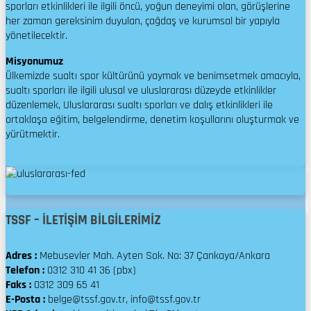
sporları etkinlikleri ile ilgili öncü, yoğun deneyimi olan, görüşlerine
her zaman gereksinim duyulan, çağdaş ve kurumsal bir yapıyla
yönetilecektir.
Misyonumuz
Ülkemizde sualtı spor kültürünü yaymak ve benimsetmek amacıyla,
sualtı sporları ile ilgili ulusal ve uluslararası düzeyde etkinlikler
düzenlemek, Uluslararası sualtı sporları ve dalış etkinlikleri ile
ortaklaşa eğitim, belgelendirme, denetim koşullarını oluşturmak ve
yürütmektir.
TSSF – İLETİŞİM BİLGİLERİMİZ
Adres :
Mebusevler Mah. Ayten Sok. No: 37 Çankaya/Ankara
Telefon :
0312 310 41 36 (pbx)
Faks :
0312 309 65 41
E-Posta :
belge@tssf.gov.tr, info@tssf.gov.tr