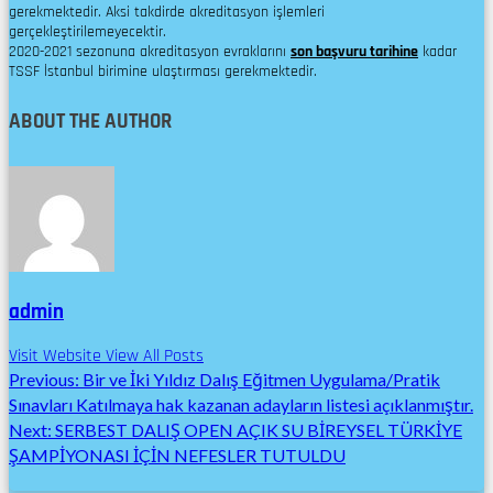
gerekmektedir. Aksi takdirde akreditasyon işlemleri
gerçekleştirilemeyecektir.
2020-2021 sezonuna akreditasyon evraklarını
son başvuru tarihine
kadar
TSSF İstanbul birimine ulaştırması gerekmektedir.
ABOUT THE AUTHOR
admin
Visit Website
View All Posts
Post
Previous:
Bir ve İki Yıldız Dalış Eğitmen Uygulama/Pratik
Sınavları Katılmaya hak kazanan adayların listesi açıklanmıştır.
navigation
Next:
SERBEST DALIŞ OPEN AÇIK SU BİREYSEL TÜRKİYE
ŞAMPİYONASI İÇİN NEFESLER TUTULDU