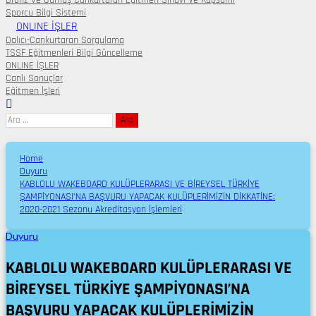
Bronz Ve Gümüş Cankurtaran Eğitmen Sınavı Ve Kapsamı
Sporcu Bilgi Sistemi
ONLINE İŞLER
Dalıcı-Cankurtaran Sorgulama
TSSF Eğitmenleri Bilgi Güncelleme
ONLINE İŞLER
Canlı Sonuçlar
Eğitmen İşleri
Arama:
Home
Duyuru
KABLOLU WAKEBOARD KULÜPLERARASI VE BİREYSEL TÜRKİYE
ŞAMPİYONASI’NA BAŞVURU YAPACAK KULÜPLERİMİZİN DİKKATİNE:
2020-2021 Sezonu Akreditasyon İşlemleri
Duyuru
KABLOLU WAKEBOARD KULÜPLERARASI VE
BİREYSEL TÜRKİYE ŞAMPİYONASI’NA
BAŞVURU YAPACAK KULÜPLERİMİZİN