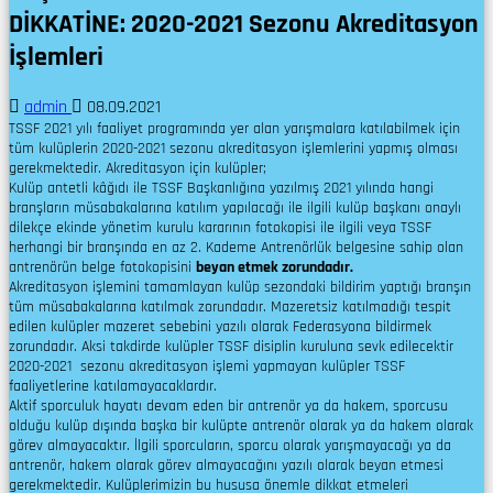
DİKKATİNE: 2020-2021 Sezonu Akreditasyon
İşlemleri
admin
08.09.2021
TSSF 2021 yılı faaliyet programında yer alan yarışmalara katılabilmek için
tüm kulüplerin 2020-2021 sezonu akreditasyon işlemlerini yapmış olması
gerekmektedir. Akreditasyon için kulüpler;
Kulüp antetli kâğıdı ile TSSF Başkanlığına yazılmış 2021 yılında hangi
branşların müsabakalarına katılım yapılacağı ile ilgili kulüp başkanı onaylı
dilekçe ekinde yönetim kurulu kararının fotokopisi ile ilgili veya TSSF
herhangi bir branşında en az 2. Kademe Antrenörlük belgesine sahip olan
antrenörün belge fotokopisini
beyan etmek zorundadır.
Akreditasyon işlemini tamamlayan kulüp sezondaki bildirim yaptığı branşın
tüm müsabakalarına katılmak zorundadır. Mazeretsiz katılmadığı tespit
edilen kulüpler mazeret sebebini yazılı olarak Federasyona bildirmek
zorundadır. Aksi takdirde kulüpler TSSF disiplin kuruluna sevk edilecektir
2020-2021 sezonu akreditasyon işlemi yapmayan kulüpler TSSF
faaliyetlerine katılamayacaklardır.
Aktif sporculuk hayatı devam eden bir antrenör ya da hakem, sporcusu
olduğu kulüp dışında başka bir kulüpte antrenör olarak ya da hakem olarak
görev almayacaktır. İlgili sporcuların, sporcu olarak yarışmayacağı ya da
antrenör, hakem olarak görev almayacağını yazılı olarak beyan etmesi
gerekmektedir. Kulüplerimizin bu hususa önemle dikkat etmeleri