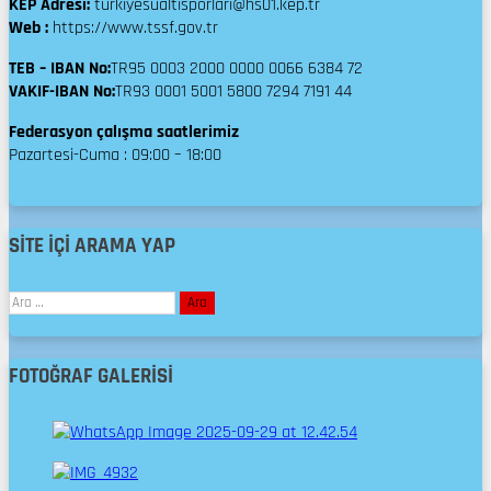
KEP Adresi:
turkiyesualtisporlari@hs01.kep.tr
Web :
https://www.tssf.gov.tr
TEB – IBAN No:
TR95 0003 2000 0000 0066 6384 72
VAKIF-IBAN No:
TR93 0001 5001 5800 7294 7191 44
Federasyon çalışma saatlerimiz
Pazartesi-Cuma : 09:00 – 18:00
SİTE İÇİ ARAMA YAP
Arama:
FOTOĞRAF GALERISI