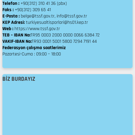
Telefon :
+90(312) 310 41 36 (pbx)
Faks :
+90(312) 309 65 41
E-Posta :
belge@tssf.gov.tr, info@tssf.gov.tr
KEP Adresi:
turkiyesualtisporlari@hs01.kep.tr
Web :
https://www.tssf.gov.tr
TEB – IBAN No:
TR95 0003 2000 0000 0066 6384 72
VAKIF-IBAN No:
TR93 0001 5001 5800 7294 7191 44
Federasyon çalışma saatlerimiz
Pazartesi-Cuma : 09:00 – 18:00
BIZ BURDAYIZ