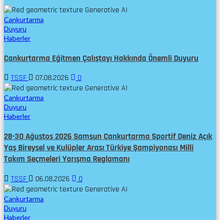
Cankurtarma
Duyuru
Haberler
Cankurtarma Eğitmen Çalıştayı Hakkında Önemli Duyuru
TSSF
07.08.2026
0
Cankurtarma
Duyuru
Haberler
28-30 Ağustos 2026 Samsun Cankurtarma Sportif Deniz Açık
Yaş Bireysel ve Kulüpler Arası Türkiye Şampiyonası Milli
Takım Seçmeleri Yarışma Reglamanı
TSSF
06.08.2026
0
Cankurtarma
Duyuru
Haberler