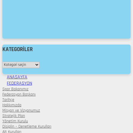
KATEGORILER
Kategoriler
Primary
ANASAYFA
Menu
FEDERASYON
Spor Bakanımız
Federasyon Başkanı
Tarihçe
Hakkımızda
Misyon ve Vizyonumuz
Stratejik Plan
Yönetim Kurulu
Disiplin – Denetleme Kurulları
Alt Kurulları