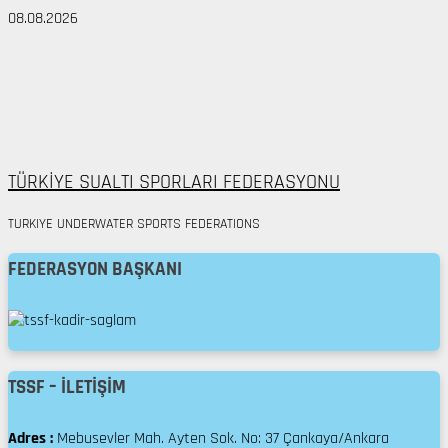
Skip
08.08.2026
to
Facebook
content
Twitter
instagram
Youtube
TÜRKİYE SUALTI SPORLARI FEDERASYONU
TURKIYE UNDERWATER SPORTS FEDERATIONS
FEDERASYON BAŞKANI
TSSF – İLETIŞIM
Adres :
Mebusevler Mah. Ayten Sok. No: 37 Çankaya/Ankara