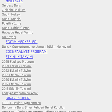
HABERLER
Serbest Dalış
Zıpkınla Balık Avı
Sualtı Hokeyi
Sualtı Ragbisi
Paletli Yüzme
Sualtı Görüntüleme
Havuzda Hedef Vurma
Su Kayağı
EĞITIM MERKEZLERI
Dalış / Cankurtarma ve Uzman Eğitim Merkezleri
2026 FAALİYET PROGRAMI
ETKINLIK TAKVIMI
2025 Faaliyet Programı
2023 Etkinlik Takvimi
2022 Etkinlik Takvimi
2021 Etkinlik Takvimi
2020 Etkinlik Takvimi
2019 Etkinlik Takvimi
2018 Etkinlik Takvimi
Faaliyet Programları Arşivi
SINAV REHBERI
TSSF E-Devlet Uygulamaları
Donanımlı Dalış Sınav Rehberi Genel Kuralları