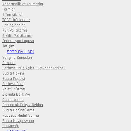
Yönetmelik ve Talimatlar
Formlar
İl Temsilcileri
TSSF Ürünlerimiz
Basınç odaları
KVK Politikamız
Gizlilik Politikamız
Federasyon Logosu
İletişim
SPOR DALLARI
Yarışma Sonuçları
Rekorlar
Serbest Dalış Açık Su Rekorlar Tablosu
Sualtı Hokeyi
Sualtı Ragbisi
Serbest Dalış
Paletli Yüzme
Zıpkınla Balık Avı
Cankurtarma
Donanımlı Dalış / Rehber
Sualtı Görüntüleme
Havuzda Hedef Vurma
Sualtı Navigasyonu
Su Kayağı