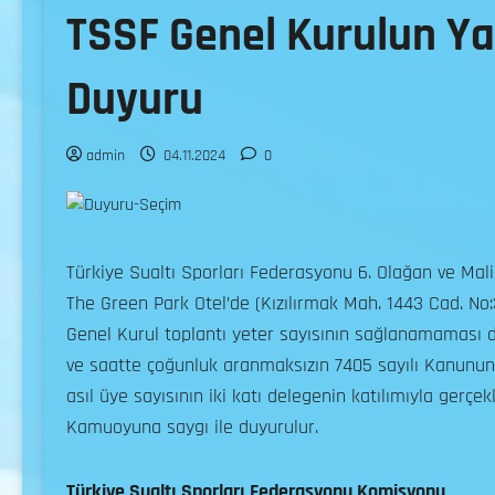
TSSF Genel Kurulun Yap
Duyuru
admin
04.11.2024
0
Türkiye Sualtı Sporları Federasyonu 6. Olağan ve Mal
The Green Park Otel’de (Kızılırmak Mah. 1443 Cad. N
Genel Kurul toplantı yeter sayısının sağlanamaması d
ve saatte çoğunluk aranmaksızın 7405 sayılı Kanunun 
asıl üye sayısının iki katı delegenin katılımıyla gerçekl
Kamuoyuna saygı ile duyurulur.
Türkiye Sualtı Sporları Federasyonu Komisyonu