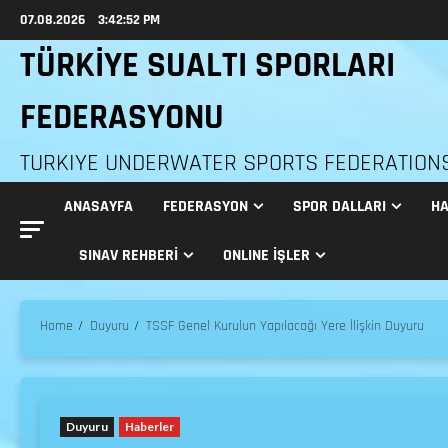
07.08.2026
3:42:54 PM
TÜRKİYE SUALTI SPORLARI
FEDERASYONU
TURKIYE UNDERWATER SPORTS FEDERATION
ANASAYFA
FEDERASYON
SPOR DALLARI
HA
SINAV REHBERI
ONLINE İŞLER
Home
Duyuru
TSSF Genel Kurulun Yapılacağı Yere İlişkin Duyuru
Duyuru
Haberler