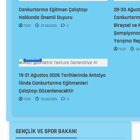
Cankurtarma Eğitmen Çalıştayı
28-30 Ağus
Hakkında Önemli Duyuru
Cankurtarma
Bireysel ve 
TSSF
07.08.2026
0
Şampiyonası
Yarışma Re
TSSF
06
Cankurtarma
Duyuru
Haberler
Seminer
19-21 Ağustos 2026 Tarihlerinde Antalya
İlinde Cankurtarma Eğitmenleri
Çalıştayı Düzenlenecektir
TSSF
05.08.2026
0
GENÇLIK VE SPOR BAKANI