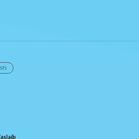
osts
Taslağı