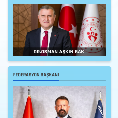
Cankurtarma
Duyuru
Haberler
28-30 Ağustos 2026 Samsun
Cankurtarma Sportif Deniz Açık
Yaş Bireysel ve Kulüpler Arası
Türkiye Şampiyonası Milli Takım
2
Seçmeleri Yarışma Reglamanı
Cankurtarma
Duyuru
Haberler
06.08.2026
0
Seminer
19-21 Ağustos 2026 Tarihlerinde
FEDERASYON BAŞKANI
Antalya İlinde Cankurtarma
Eğitmenleri Çalıştayı
3
Düzenlenecektir
05.08.2026
0
Duyuru
Haberler
Büro Personeli İşe Alım İlanı
05.08.2026
0