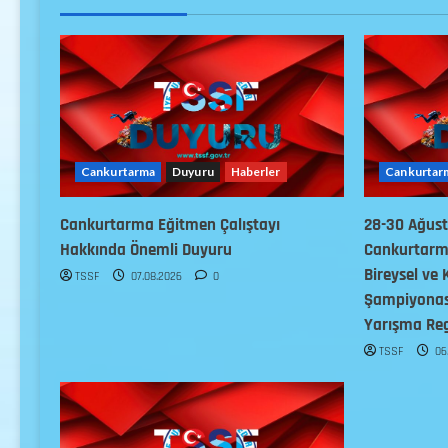
Cankurtarma
Duyuru
Haberler
Cankurtar
Cankurtarma Eğitmen Çalıştayı
28-30 Ağus
Hakkında Önemli Duyuru
Cankurtarma
Bireysel ve 
TSSF
07.08.2026
0
Şampiyonası
Yarışma Re
TSSF
06