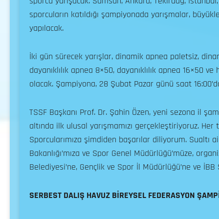
sporcu yarışacak. Samsun, Ankara, Tekirdağ, İstanbul
sporcuların katıldığı şampiyonada yarışmalar, büyükler
yapılacak.
İki gün sürecek yarışlar, dinamik apnea paletsiz, din
dayanıklılık apnea 8×50, dayanıklılık apnea 16×50 ve
olacak. Şampiyona, 28 Şubat Pazar günü saat 16:00’d
TSSF Başkanı Prof. Dr. Şahin Özen, yeni sezona il şamp
altında ilk ulusal yarışmamızı gerçekleştiriyoruz. Her 
Sporcularımıza şimdiden başarılar diliyorum. Sualtı a
Bakanlığı’mıza ve Spor Genel Müdürlüğü’müze, organi
Belediyesi’ne, Gençlik ve Spor İl Müdürlüğü’ne ve İBB 
SERBEST DALIŞ HAVUZ BİREYSEL FEDERASYON ŞAMP