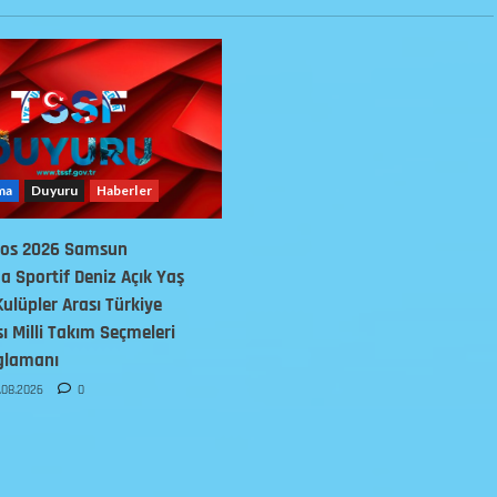
ma
Duyuru
Haberler
tos 2026 Samsun
 Sportif Deniz Açık Yaş
Kulüpler Arası Türkiye
 Milli Takım Seçmeleri
glamanı
.08.2026
0