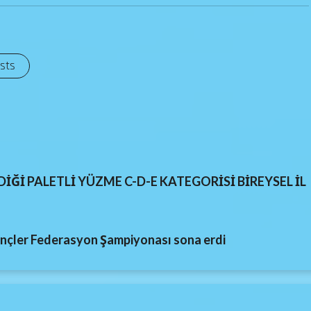
osts
İĞİ PALETLİ YÜZME C-D-E KATEGORİSİ BİREYSEL İL
ençler Federasyon Şampiyonası sona erdi