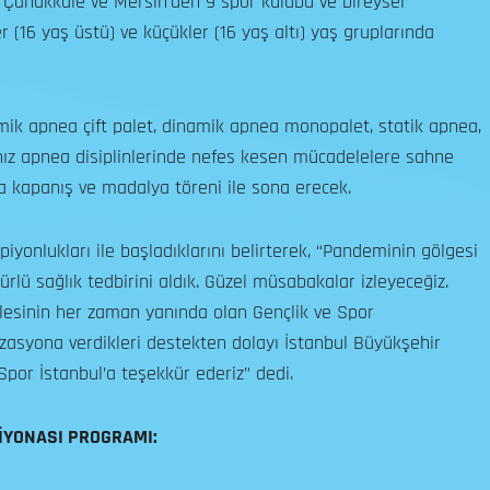
, Çanakkale ve Mersin’den 9 spor kulübü ve bireysel
 (16 yaş üstü) ve küçükler (16 yaş altı) yaş gruplarında
amik apnea çift palet, dinamik apnea monopalet, statik apnea,
 hız apnea disiplinlerinde nefes kesen mücadelelere sahne
a kapanış ve madalya töreni ile sona erecek.
iyonlukları ile başladıklarını belirterek, “Pandeminin gölgesi
türlü sağlık tedbirini aldık. Güzel müsabakalar izleyeceğiz.
ilesinin her zaman yanında olan Gençlik ve Spor
zasyona verdikleri destekten dolayı İstanbul Büyükşehir
Spor İstanbul’a teşekkür ederiz” dedi.
İYONASI PROGRAMI: