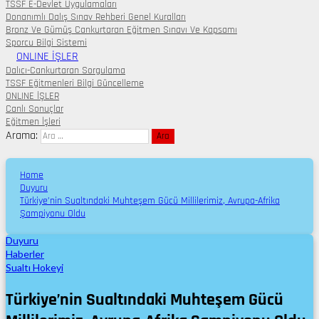
TSSF E-Devlet Uygulamaları
Donanımlı Dalış Sınav Rehberi Genel Kuralları
Bronz Ve Gümüş Cankurtaran Eğitmen Sınavı Ve Kapsamı
Sporcu Bilgi Sistemi
ONLINE İŞLER
Dalıcı-Cankurtaran Sorgulama
TSSF Eğitmenleri Bilgi Güncelleme
ONLINE İŞLER
Canlı Sonuçlar
Eğitmen İşleri
Arama:
Home
Duyuru
Türkiye’nin Sualtındaki Muhteşem Gücü Millilerimiz, Avrupa-Afrika
Şampiyonu Oldu
Duyuru
Haberler
Sualtı Hokeyi
Türkiye’nin Sualtındaki Muhteşem Gücü