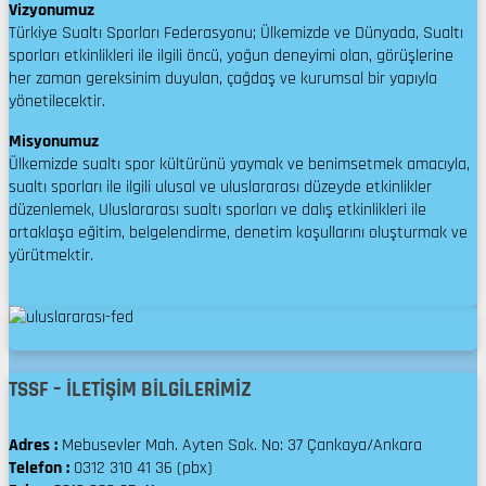
Vizyonumuz
Türkiye Sualtı Sporları Federasyonu; Ülkemizde ve Dünyada, Sualtı
sporları etkinlikleri ile ilgili öncü, yoğun deneyimi olan, görüşlerine
her zaman gereksinim duyulan, çağdaş ve kurumsal bir yapıyla
yönetilecektir.
Misyonumuz
Ülkemizde sualtı spor kültürünü yaymak ve benimsetmek amacıyla,
sualtı sporları ile ilgili ulusal ve uluslararası düzeyde etkinlikler
düzenlemek, Uluslararası sualtı sporları ve dalış etkinlikleri ile
ortaklaşa eğitim, belgelendirme, denetim koşullarını oluşturmak ve
yürütmektir.
TSSF – İLETİŞİM BİLGİLERİMİZ
Adres :
Mebusevler Mah. Ayten Sok. No: 37 Çankaya/Ankara
Telefon :
0312 310 41 36 (pbx)