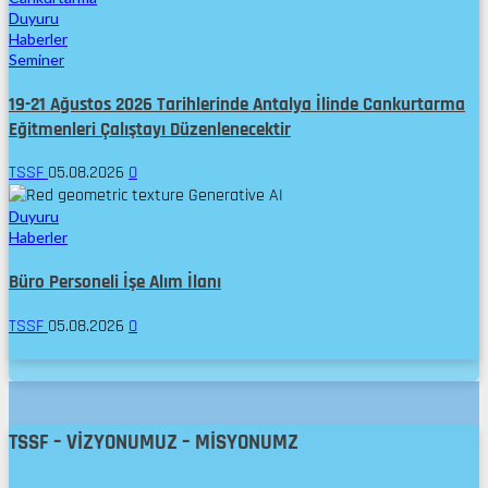
Duyuru
Haberler
Seminer
19-21 Ağustos 2026 Tarihlerinde Antalya İlinde Cankurtarma
Eğitmenleri Çalıştayı Düzenlenecektir
TSSF
05.08.2026
0
Duyuru
Haberler
Büro Personeli İşe Alım İlanı
TSSF
05.08.2026
0
TSSF – VİZYONUMUZ – MİSYONUMZ