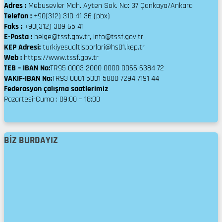
Adres :
Mebusevler Mah. Ayten Sok. No: 37 Çankaya/Ankara
Telefon :
+90(312) 310 41 36 (pbx)
Faks :
+90(312) 309 65 41
E-Posta :
belge@tssf.gov.tr, info@tssf.gov.tr
KEP Adresi:
turkiyesualtisporlari@hs01.kep.tr
Web :
https://www.tssf.gov.tr
TEB – IBAN No:
TR95 0003 2000 0000 0066 6384 72
VAKIF-IBAN No:
TR93 0001 5001 5800 7294 7191 44
Federasyon çalışma saatlerimiz
Pazartesi-Cuma : 09:00 – 18:00
BIZ BURDAYIZ