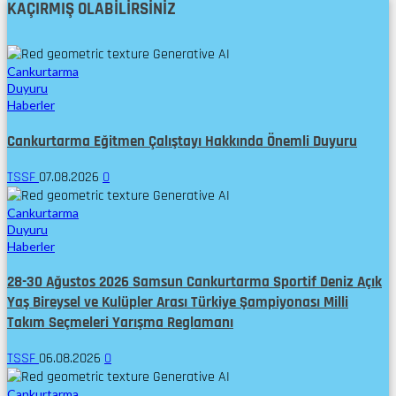
KAÇIRMIŞ OLABILIRSINIZ
Cankurtarma
Duyuru
Haberler
Cankurtarma Eğitmen Çalıştayı Hakkında Önemli Duyuru
TSSF
07.08.2026
0
Cankurtarma
Duyuru
Haberler
28-30 Ağustos 2026 Samsun Cankurtarma Sportif Deniz Açık
Yaş Bireysel ve Kulüpler Arası Türkiye Şampiyonası Milli
Takım Seçmeleri Yarışma Reglamanı
TSSF
06.08.2026
0
Cankurtarma