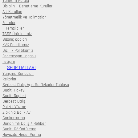
Yönetim Kurulu
Disiplin – Denetleme Kurulları
Alt Kurulları
Yönetmelik ve Talimatlar
Formlar
İl Temsilcileri
TSSF Ürünlerimiz
Basınç odaları
KVK Politikamız
Gizlilik Politikamız
Federasyon Logosu
İletişim
SPOR DALLARI
Yarışma Sonuçları
Rekorlar
Serbest Dalış Açık Su Rekorlar Tablosu
Sualtı Hokeyi
Sualtı Ragbisi
Serbest Dalış
Paletli Yüzme
Zıpkınla Balık Avı
Cankurtarma
Donanımlı Dalış / Rehber
Sualtı Görüntüleme
Havuzda Hedef Vurma