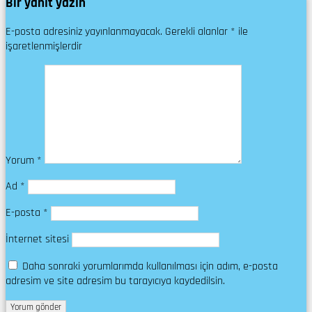
Bir yanıt yazın
E-posta adresiniz yayınlanmayacak.
Gerekli alanlar
*
ile
işaretlenmişlerdir
Yorum
*
Ad
*
E-posta
*
İnternet sitesi
Daha sonraki yorumlarımda kullanılması için adım, e-posta
adresim ve site adresim bu tarayıcıya kaydedilsin.