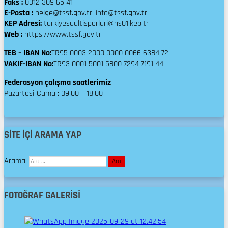
Faks :
0312 309 65 41
E-Posta :
belge@tssf.gov.tr, info@tssf.gov.tr
KEP Adresi:
turkiyesualtisporlari@hs01.kep.tr
Web :
https://www.tssf.gov.tr
TEB – IBAN No:
TR95 0003 2000 0000 0066 6384 72
VAKIF-IBAN No:
TR93 0001 5001 5800 7294 7191 44
Federasyon çalışma saatlerimiz
Pazartesi-Cuma : 09:00 – 18:00
SİTE İÇİ ARAMA YAP
Arama:
FOTOĞRAF GALERISI