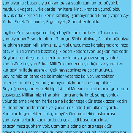
şampiyonluk başarısıyla ülkemize ve sualtı camiamıza büyük bir
mutluluk yaşattı. Erkeklerde İngiltere ikinci, Fransa üçüncü oldu.
Büyük erkeklerde 13 ülkenin katıldığı şampiyonada 8 maç yapan Ay-
Yıldızlı Erkek Takımımız, 6 galibiyet, 2 beraberlik aldı.
İngiltere’nin şampiyon olduğu büyük kadınlarda Milli Takımımız,
şampiyonayı 7. sırada bitirdi. 7 maçın 5’ini galibiyet, 2’sini mağlubiyet
ile bitiren Kadın Millilerimiz, 13-0 gibi unutulmaz karşılaşmalara imza
attı. Milli Takımımıza bizzat eşlik eden Federasyon Başkanımız Kadir
Sağlam, muhteşem bir performansla bayrağımızı şampiyonluk
kürsüsüne taşıyan Erkek Milli Takımımızı alkışladığını ve yürekten
kutladığını ifade ederek, “Çok heyecanlıyız ve çok mutluyuz.
Sevincimizi anlatmakta kelimeler yetersiz kalıyor. Gerçekten
ülkemize muhteşem bir şampiyonluk kupasına sahip olduk.
Bayrağımızı göndere çektirip, İstiklal Marşımızı okutmanın gururunu
yaşıyoruz. Millilerimizin her birini, antrenörlerimizi, şampiyonluk
yolunda emek veren herkese ne kadar teşekkür etsek azdır. Kadın
Millilerimizin performans ve gücünü aslında tüm ülkeler gördü.
Kadınlarda gerçekten çok güçlüyüz. Önümüzdeki uluslararası
şampiyonluklarda kadınlarda da çok ciddi başarılara imza
atacağımıza şüphem yok. Camiamız adına onlara teşekkür
ediyorum. Bu şampiyonluğu elde etmemizde sualtı camiamızın her