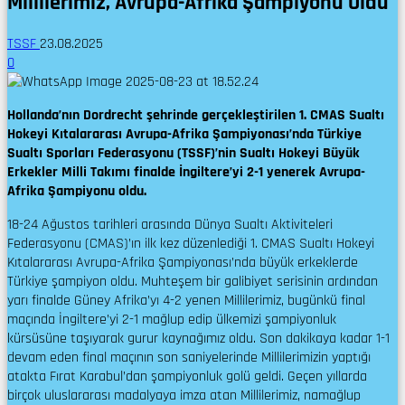
Millilerimiz, Avrupa-Afrika Şampiyonu Oldu
TSSF
23.08.2025
0
Hollanda’nın Dordrecht şehrinde gerçekleştirilen 1. CMAS Sualtı
Hokeyi Kıtalararası Avrupa-Afrika Şampiyonası’nda Türkiye
Sualtı Sporları Federasyonu (TSSF)’nin Sualtı Hokeyi Büyük
Erkekler Milli Takımı finalde İngiltere’yi 2-1 yenerek Avrupa-
Afrika Şampiyonu oldu.
18-24 Ağustos tarihleri arasında Dünya Sualtı Aktiviteleri
Federasyonu (CMAS)’ın ilk kez düzenlediği 1. CMAS Sualtı Hokeyi
Kıtalararası Avrupa-Afrika Şampiyonası’nda büyük erkeklerde
Türkiye şampiyon oldu. Muhteşem bir galibiyet serisinin ardından
yarı finalde Güney Afrika’yı 4-2 yenen Millilerimiz, bugünkü final
maçında İngiltere’yi 2-1 mağlup edip ülkemizi şampiyonluk
kürsüsüne taşıyarak gurur kaynağımız oldu. Son dakikaya kadar 1-1
devam eden final maçının son saniyelerinde Millilerimizin yaptığı
atakta Fırat Karabul’dan şampiyonluk golü geldi. Geçen yıllarda
birçok uluslararası madalyaya imza atan Millilerimiz, namağlup