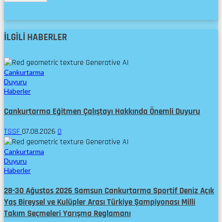
İLGILI HABERLER
Cankurtarma
Duyuru
Haberler
Cankurtarma Eğitmen Çalıştayı Hakkında Önemli Duyuru
TSSF
07.08.2026
0
Cankurtarma
Duyuru
Haberler
28-30 Ağustos 2026 Samsun Cankurtarma Sportif Deniz Açık
Yaş Bireysel ve Kulüpler Arası Türkiye Şampiyonası Milli
Takım Seçmeleri Yarışma Reglamanı