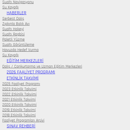
Sualtı Navigasyonu
Su Kayağı
HABERLER
Serbest Dalış
Zıpkınla Balık Avı
Sualtı Hokeyi
Sualtı Ragbisi
Paletli Yüzme
Sualtı Görüntüleme
Havuzda Hedef Vurma
Su Kayağı
EĞITIM MERKEZLERI
Dalış / Cankurtarma ve Uzman Eğitim Merkezleri
2026 FAALİYET PROGRAMI
ETKINLIK TAKVIMI
2025 Faaliyet Programı
2023 Etkinlik Takvimi
2022 Etkinlik Takvimi
2021 Etkinlik Takvimi
2020 Etkinlik Takvimi
2019 Etkinlik Takvimi
2018 Etkinlik Takvimi
Faaliyet Programları Arşivi
SINAV REHBERI