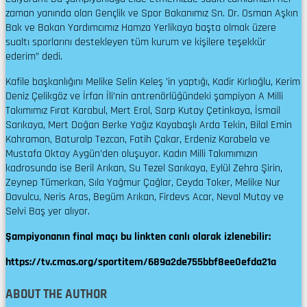
zaman yanında olan Gençlik ve Spor Bakanımız Sn. Dr. Osman Aşkın
Bak ve Bakan Yardımcımız Hamza Yerlikaya başta olmak üzere
sualtı sporlarını destekleyen tüm kurum ve kişilere teşekkür
ederim” dedi.
Kafile başkanlığını Melike Selin Keleş ’in yaptığı, Kadir Kırlıoğlu, Kerim
Deniz Çelikgöz ve İrfan İli’nin antrenörlüğündeki şampiyon A Milli
Takımımız Fırat Karabul, Mert Erol, Sarp Kutay Çetinkaya, İsmail
Sarıkaya, Mert Doğan Berke Yağız Kayabaşlı Arda Tekin, Bilal Emin
Kahraman, Baturalp Tezcan, Fatih Çakar, Erdeniz Karabela ve
Mustafa Oktay Aygün’den oluşuyor. Kadın Milli Takımımızın
kadrosunda ise Beril Arıkan, Su Tezel Sarıkaya, Eylül Zehra Şirin,
Zeynep Tümerkan, Sıla Yağmur Çağlar, Ceyda Toker, Melike Nur
Davulcu, Neris Aras, Begüm Arıkan, Firdevs Acar, Neval Mutay ve
Selvi Baş yer alıyor.
Şampiyonanın final maçı bu linkten canlı olarak izlenebilir:
https://tv.cmas.org/sportitem/689a2de755bbf8ee0efda21a
ABOUT THE AUTHOR