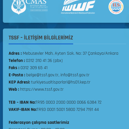
ı
a
k
06.08.2026
ı
m
0
S
e
TSSF – İLETİŞİM BİLGİLERİMİZ
ç
m
Adres :
Mebusevler Mah. Ayten Sok. No: 37 Çankaya/Ankara
e
Telefon :
0312 310 41 36 (pbx)
l
Faks :
0312 309 65 41
e
E-Posta :
belge@tssf.gov.tr, info@tssf.gov.tr
r
KEP Adresi:
turkiyesualtisporlari@hs01.kep.tr
i
Web :
https://www.tssf.gov.tr
Y
a
TEB – IBAN No:
TR95 0003 2000 0000 0066 6384 72
r
ı
VAKIF-IBAN No:
TR93 0001 5001 5800 7294 7191 44
ş
Federasyon çalışma saatlerimiz
m