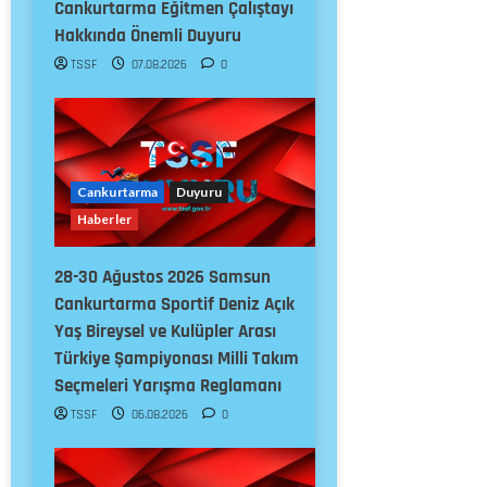
Cankurtarma Eğitmen Çalıştayı
Hakkında Önemli Duyuru
TSSF
07.08.2026
0
Cankurtarma
Duyuru
Haberler
28-30 Ağustos 2026 Samsun
Cankurtarma Sportif Deniz Açık
Yaş Bireysel ve Kulüpler Arası
Türkiye Şampiyonası Milli Takım
Seçmeleri Yarışma Reglamanı
TSSF
06.08.2026
0
Cankurtarma
Duyuru
Haberler