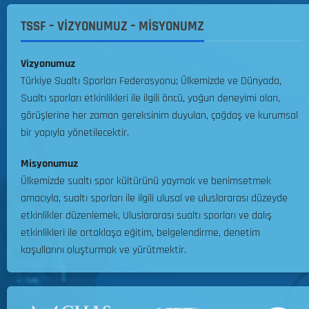
y
i
ü
l
u
y
z
TSSF – VİZYONUMUZ – MİSYONUMZ
e
z
e
e
r
!
Ş
n
i
Vizyonumuz
a
l
Y
m
Türkiye Sualtı Sporları Federasyonu; Ülkemizde ve Dünyada,
31.07.2026
e
a
p
Sualtı sporları etkinlikleri ile ilgili öncü, yoğun deneyimi olan,
n
0
r
i
görüşlerine her zaman gereksinim duyulan, çağdaş ve kurumsal
e
ı
y
bir yapıyla yönetilecektir.
c
ş
o
e
m
n
Misyonumuz
k
a
a
Ülkemizde sualtı spor kültürünü yaymak ve benimsetmek
t
R
s
i
amacıyla, sualtı sporları ile ilgili ulusal ve uluslararası düzeyde
e
ı
r
etkinlikler düzenlemek, Uluslararası sualtı sporları ve dalış
g
M
etkinlikleri ile ortaklaşa eğitim, belgelendirme, denetim
l
i
05.08.2026
koşullarını oluşturmak ve yürütmektir.
a
l
m
l
0
a
i
n
T