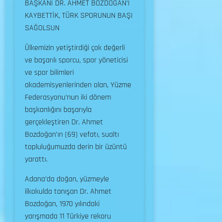
BAŞKANI DR. AHMET BOZDOĞAN’I
KAYBETTİK, TÜRK SPORUNUN BAŞI
SAĞOLSUN
Ülkemizin yetiştirdiği çok değerli
ve başarılı sporcu, spor yöneticisi
ve spor bilimleri
akademisyenlerinden olan, Yüzme
Federasyonu’nun iki dönem
başkanlığını başarıyla
gerçekleştiren Dr. Ahmet
Bozdoğan’ın (69) vefatı, sualtı
topluluğumuzda derin bir üzüntü
yarattı.
Adana’da doğan, yüzmeyle
ilkokulda tanışan Dr. Ahmet
Bozdoğan, 1970 yılındaki
yarışmada 11 Türkiye rekoru